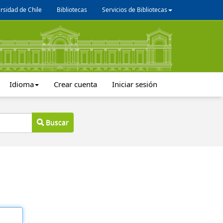
rsidad de Chile
Bibliotecas
Servicios de Bibliotecas
Idioma
Crear cuenta
Iniciar sesión
Buscar