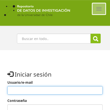
Ir
al
Cambi
contenido
naveg
principal
Buscar
Iniciar sesión
Usuario/e-mail
Contraseña