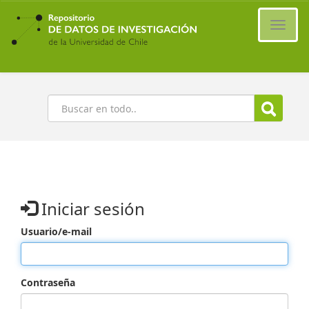
Ir
al
Cambi
contenido
naveg
principal
Buscar
Iniciar sesión
Usuario/e-mail
Contraseña