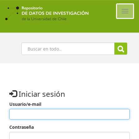
Ir
al
Cambi
contenido
naveg
principal
Buscar
Iniciar sesión
Usuario/e-mail
Contraseña