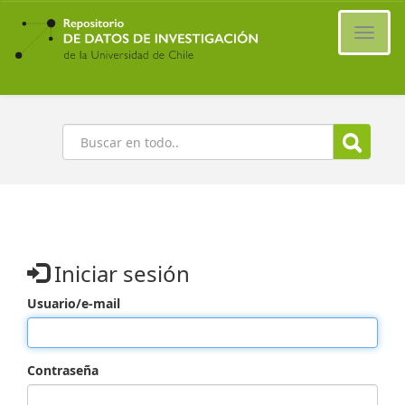
Ir
al
Cambi
contenido
naveg
principal
Buscar
Iniciar sesión
Usuario/e-mail
Contraseña