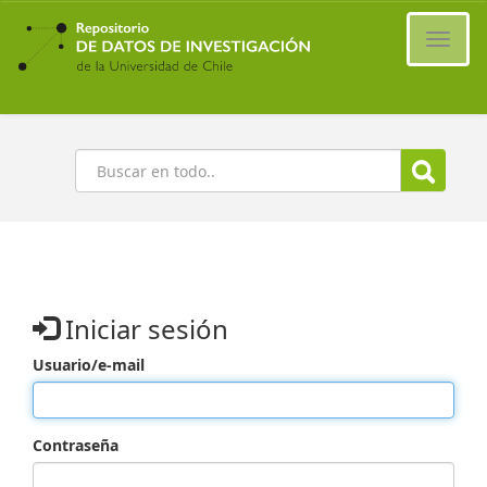
Ir
al
Cambi
contenido
naveg
principal
Buscar
Iniciar sesión
Usuario/e-mail
Contraseña