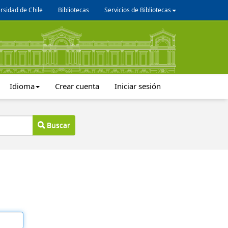
rsidad de Chile
Bibliotecas
Servicios de Bibliotecas
Idioma
Crear cuenta
Iniciar sesión
Buscar