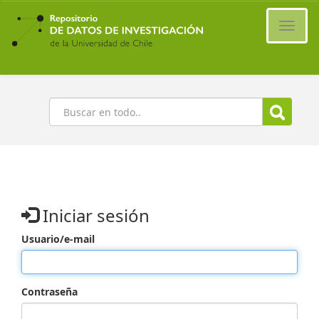
Ir
al
Cambi
contenido
naveg
principal
Buscar
Iniciar sesión
Usuario/e-mail
Contraseña