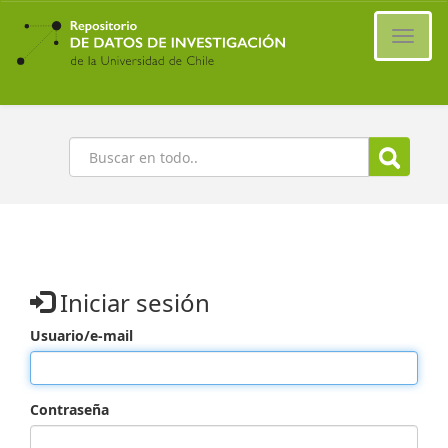
Ir
al
Cambi
contenido
naveg
principal
Buscar
Iniciar sesión
Usuario/e-mail
Contraseña