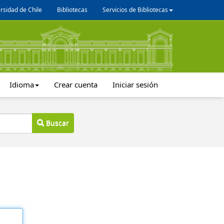
rsidad de Chile
Bibliotecas
Servicios de Bibliotecas
Idioma
Crear cuenta
Iniciar sesión
Buscar