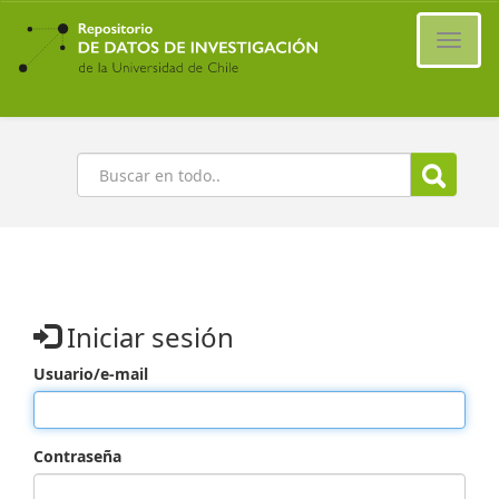
Ir
al
Cambi
contenido
naveg
principal
Buscar
Iniciar sesión
Usuario/e-mail
Contraseña