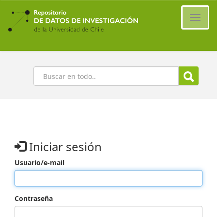
Ir
al
Cambi
contenido
naveg
principal
Buscar
Iniciar sesión
Usuario/e-mail
Contraseña