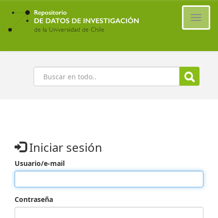
Ir
al
Cambi
contenido
naveg
principal
Buscar
Iniciar sesión
Usuario/e-mail
Contraseña