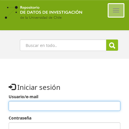
Ir
al
Cambi
contenido
naveg
principal
Buscar
Iniciar sesión
Usuario/e-mail
Contraseña