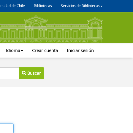
rsidad de Chile
Bibliotecas
Servicios de Bibliotecas
Idioma
Crear cuenta
Iniciar sesión
Buscar