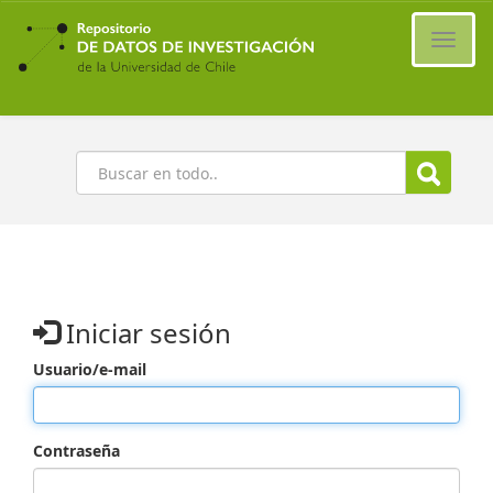
Ir
al
Cambi
contenido
naveg
principal
Buscar
Iniciar sesión
Usuario/e-mail
Contraseña