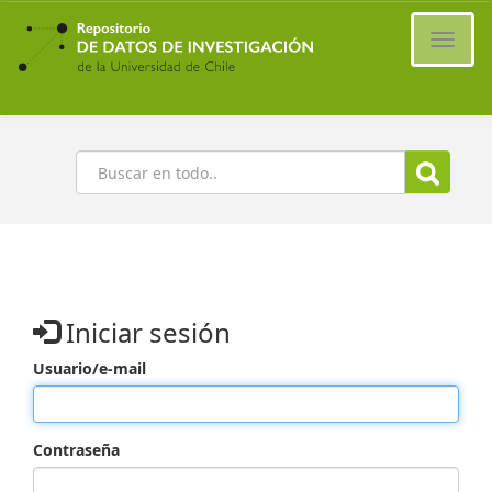
Ir
al
Cambi
contenido
naveg
principal
Buscar
Iniciar sesión
Usuario/e-mail
Contraseña