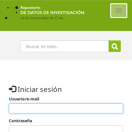
Ir
al
Cambi
contenido
naveg
principal
Buscar
Iniciar sesión
Usuario/e-mail
Contraseña