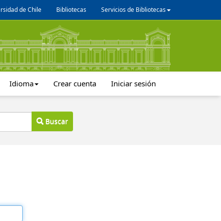
rsidad de Chile
Bibliotecas
Servicios de Bibliotecas
Idioma
Crear cuenta
Iniciar sesión
Buscar