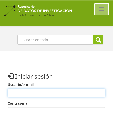
Ir
al
Cambi
contenido
naveg
principal
Buscar
Iniciar sesión
Usuario/e-mail
Contraseña