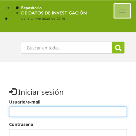
Ir
al
Cambi
contenido
naveg
principal
Buscar
Iniciar sesión
Usuario/e-mail
Contraseña