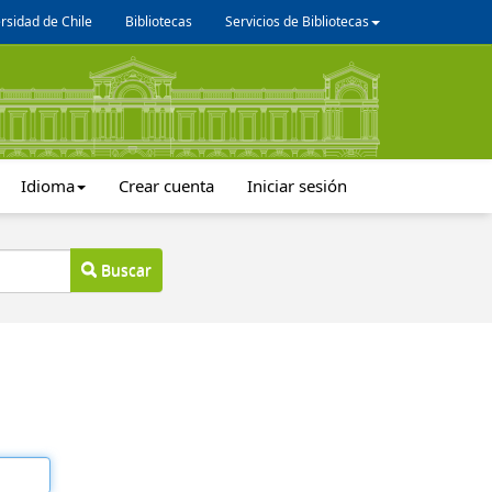
rsidad de Chile
Bibliotecas
Servicios de Bibliotecas
Idioma
Crear cuenta
Iniciar sesión
Buscar