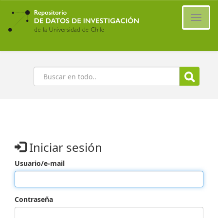
Ir
al
Cambi
contenido
naveg
principal
Buscar
Iniciar sesión
Usuario/e-mail
Contraseña