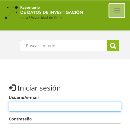
Ir
al
Cambi
contenido
naveg
principal
Buscar
Iniciar sesión
Usuario/e-mail
Contraseña