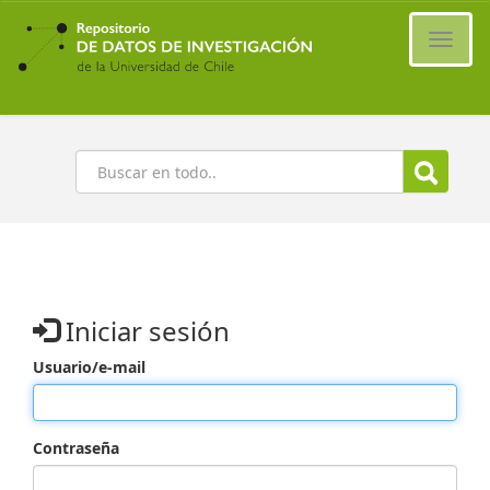
Ir
al
Cambi
contenido
naveg
principal
Buscar
Iniciar sesión
Usuario/e-mail
Contraseña