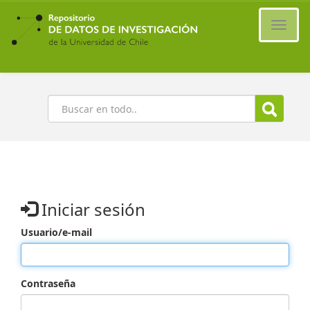
Ir
al
Cambi
contenido
naveg
principal
Buscar
Iniciar sesión
Usuario/e-mail
Contraseña