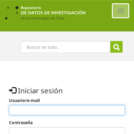
Ir
al
Cambi
contenido
naveg
principal
Buscar
Iniciar sesión
Usuario/e-mail
Contraseña