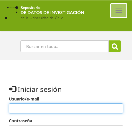
Ir
al
Cambi
contenido
naveg
principal
Buscar
Iniciar sesión
Usuario/e-mail
Contraseña