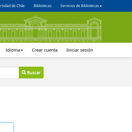
rsidad de Chile
Bibliotecas
Servicios de Bibliotecas
Idioma
Crear cuenta
Iniciar sesión
Buscar