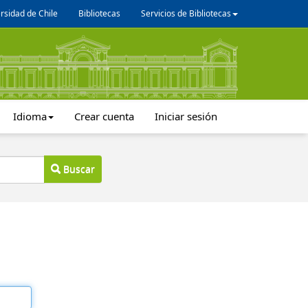
rsidad de Chile
Bibliotecas
Servicios de Bibliotecas
Idioma
Crear cuenta
Iniciar sesión
Buscar