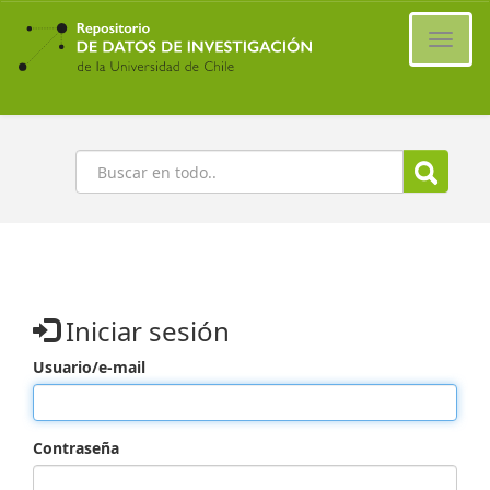
Ir
al
Cambi
contenido
naveg
principal
Buscar
Iniciar sesión
Usuario/e-mail
Contraseña