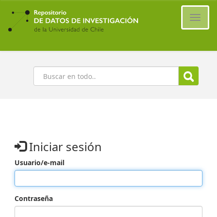
Ir
al
Cambi
contenido
naveg
principal
Buscar
Iniciar sesión
Usuario/e-mail
Contraseña