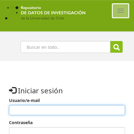
Ir
al
Cambi
contenido
naveg
principal
Buscar
Iniciar sesión
Usuario/e-mail
Contraseña