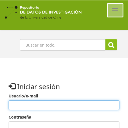
Ir
al
Cambi
contenido
naveg
principal
Buscar
Iniciar sesión
Usuario/e-mail
Contraseña