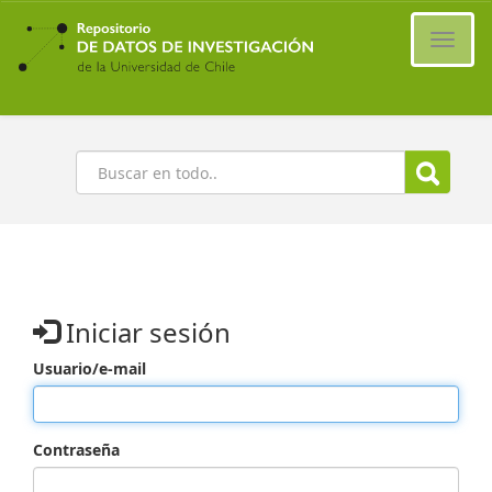
Ir
al
Cambi
contenido
naveg
principal
Buscar
Iniciar sesión
Usuario/e-mail
Contraseña