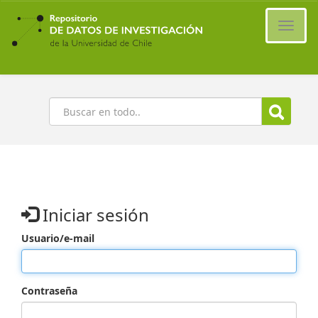
Ir
al
Cambi
contenido
naveg
principal
Buscar
Iniciar sesión
Usuario/e-mail
Contraseña