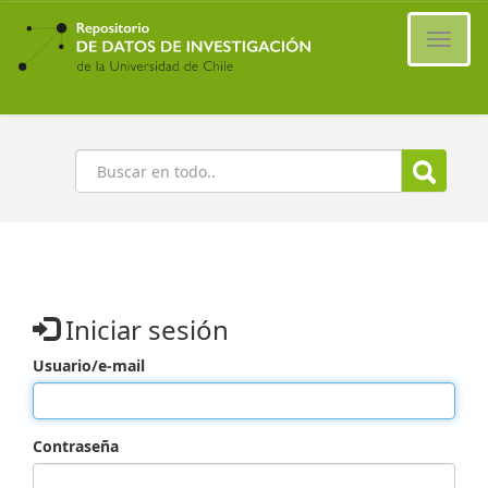
Ir
al
Cambi
contenido
naveg
principal
Buscar
Iniciar sesión
Usuario/e-mail
Contraseña