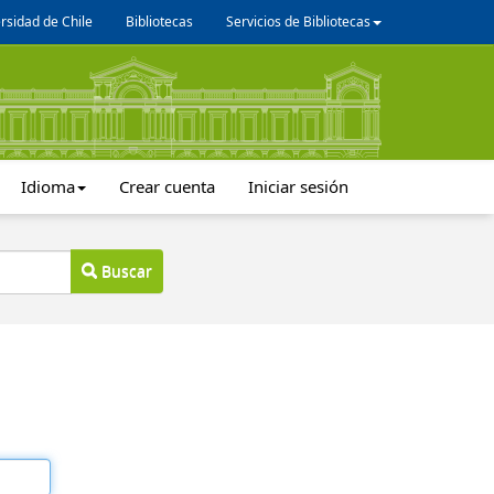
rsidad de Chile
Bibliotecas
Servicios de Bibliotecas
Idioma
Crear cuenta
Iniciar sesión
Buscar