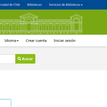
rsidad de Chile
Bibliotecas
Servicios de Bibliotecas
Idioma
Crear cuenta
Iniciar sesión
Buscar