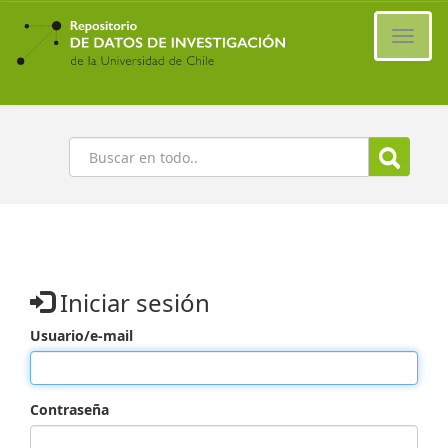
Ir
al
Cambi
contenido
naveg
principal
Buscar
Iniciar sesión
Usuario/e-mail
Contraseña