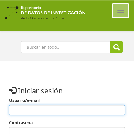
Ir
al
Cambi
contenido
naveg
principal
Buscar
Iniciar sesión
Usuario/e-mail
Contraseña