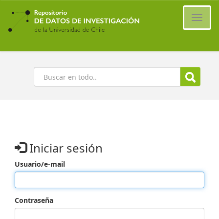
Ir
al
Cambi
contenido
naveg
principal
Buscar
Iniciar sesión
Usuario/e-mail
Contraseña