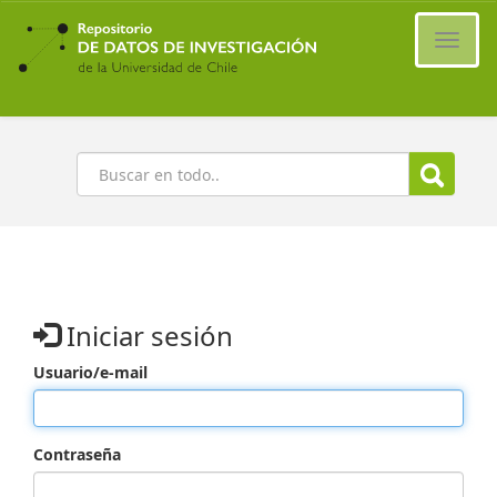
Ir
al
Cambi
contenido
naveg
principal
Buscar
Iniciar sesión
Usuario/e-mail
Contraseña