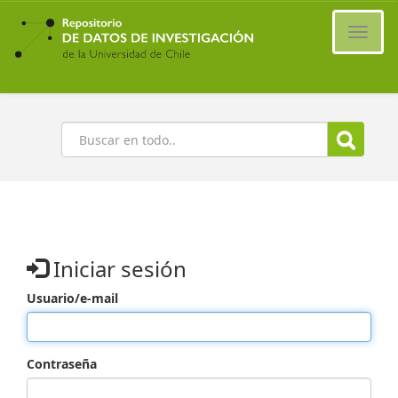
Ir
al
Cambi
contenido
naveg
principal
Buscar
Iniciar sesión
Usuario/e-mail
Contraseña