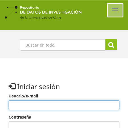
Ir
al
Cambi
contenido
naveg
principal
Buscar
Iniciar sesión
Usuario/e-mail
Contraseña