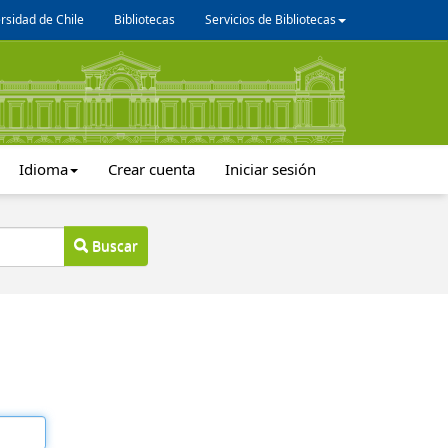
rsidad de Chile
Bibliotecas
Servicios de Bibliotecas
Idioma
Crear cuenta
Iniciar sesión
Buscar