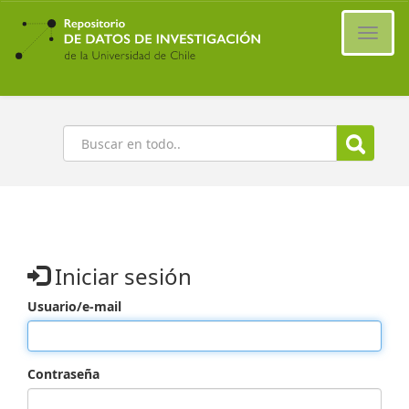
Ir
al
Cambi
contenido
naveg
principal
Buscar
Iniciar sesión
Usuario/e-mail
Contraseña