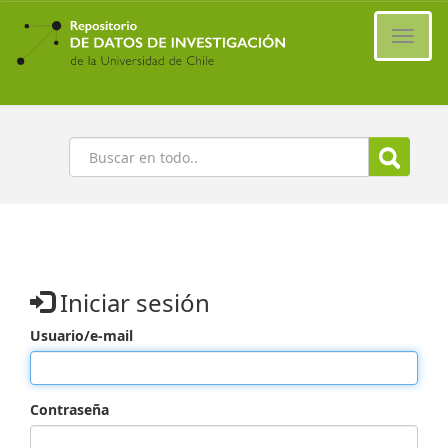
Ir
al
Cambi
contenido
naveg
principal
Buscar
Iniciar sesión
Usuario/e-mail
Contraseña