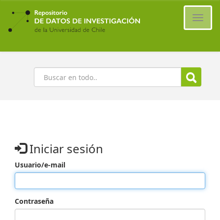
Ir
al
Cambi
contenido
naveg
principal
Buscar
Iniciar sesión
Usuario/e-mail
Contraseña