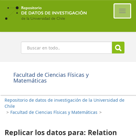
Ir
al
Cambi
contenido
naveg
principal
Buscar
Facultad de Ciencias Físicas y
Matemáticas
Repositorio de datos de investigación de la Universidad de
Chile
>
Facultad de Ciencias Físicas y Matemáticas
>
Replicar los datos para: Relation